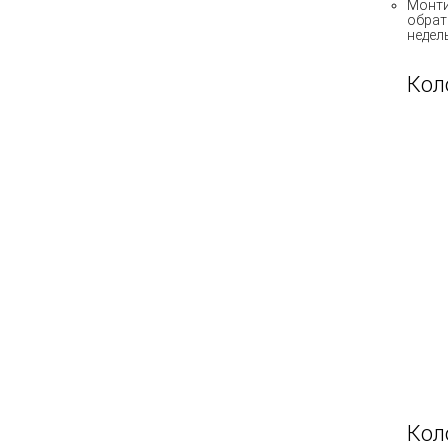
Монти
обрат
недел
Кол
Кол