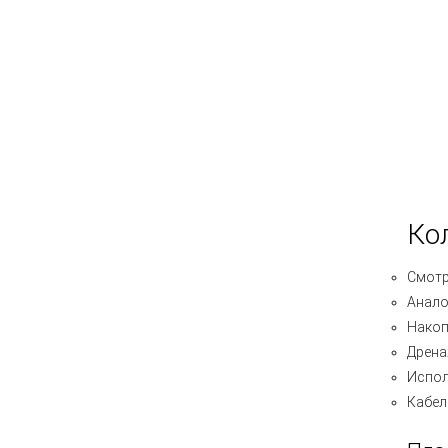
Ко
Смотр
Анало
Накоп
Дрена
Испол
Кабел