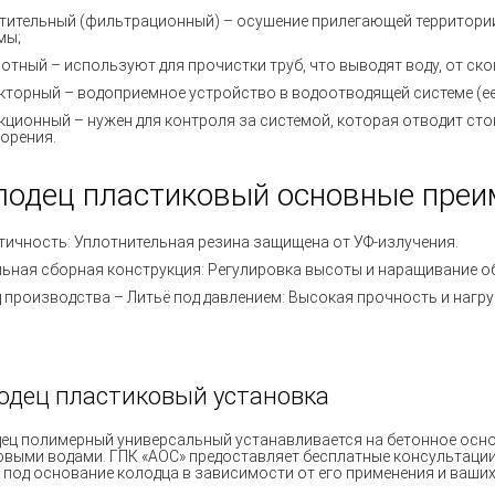
тительный
(
фильтрационный
) – осушение прилегающей территори
мы;
ротный
– используют для прочистки труб, что выводят воду, от ск
кторный – водоприемное устройство в водоотводящей системе
(е
кционный – нужен для контроля за системой, которая отводит ст
сорения.
лодец пластиковый основные пре
тичность:
Уплотнительная резина защищена от УФ-излучения.
ьная сборная конструкция:
Регулировка высоты и наращивание о
 производства – Литьё под давлением:
Высокая прочность и нагру
одец пластиковый установка
ец полимерный универсальный
устанавливается на бетонное осн
овыми водами. ГПК
«АОС
» предоставляет бесплатные консультаци
 под основание колодца в зависимости от его применения и ваших