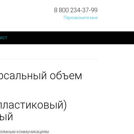
8 800 234-37-99
Перезвоните мне
ист
ерсальный объем
пластиковый
)
ный
одземным коммуникациям.