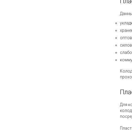
Пла
Данны
уклад
хране
оптов
силов
слабо
комму
Колод
прохо
Пла
Для к
колод
посре
Пласт