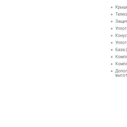
Крыш
Телес
Защит
Уплот
Конус
Уплот
База
Компл
Компл
Допол
высот