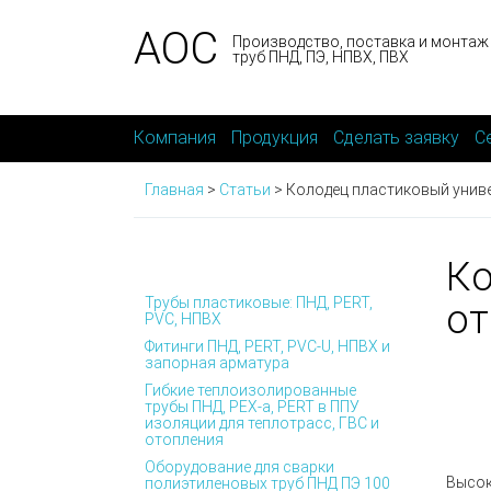
АОС
Производство, поставка и монтаж
труб ПНД, ПЭ, НПВХ, ПВХ
Компания
Продукция
Сделать заявку
С
Главная
>
Статьи
>
Колодец пластиковый униве
Ко
Трубы пластиковые: ПНД, PERT,
от
PVC, НПВХ
Фитинги ПНД, PERT, PVC-U, НПВХ и
запорная арматура
Гибкие теплоизолированные
трубы ПНД, PEX-а, PERT в ППУ
изоляции для теплотрасс, ГВС и
отопления
Оборудование для сварки
Высок
полиэтиленовых труб ПНД ПЭ 100