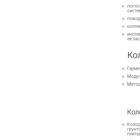
погло
систе
пово
колле
инспе
ее за
Ко
Герме
Модул
Метод
Кол
Колод
грунт
плиты