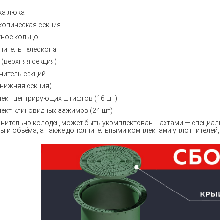
ка люка
копическая секция
ное кольцо
нитель телескопа
(верхняя
секция)
нитель секций
(нижняя
секция)
ект центрирующих штифтов
(16
шт)
ект клиновидных зажимов
(24
шт)
нительно колодец может быть укомплектован шахтами — специа
ы и объёма, а также дополнительными комплектами уплотнителей,