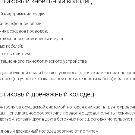
стиковый кабельный колодец
й вид применяется для:
ки телефонной связи;
ния резервов проводов;
олоконного соединения и муфт;
ых кабелей
;
точных систем;
тационного технологического устройства.
цы кабельной связи бывают углового
(в
точке изменения направл
дного
(на
участке стыка разной протяженности кабеля) и разветв
стиковый дренажный колодец
онтроля за осушаемой системой, которая снижает в грунте урове
цы – специальное сооружение, позволяющее выполнить техничес
дством вставки друг в друга бетонных колец, сегодня используют
иковый дренажный колодец различают по типам: