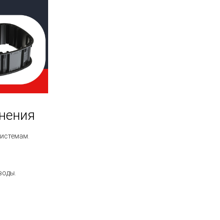
нения
системам.
воды.