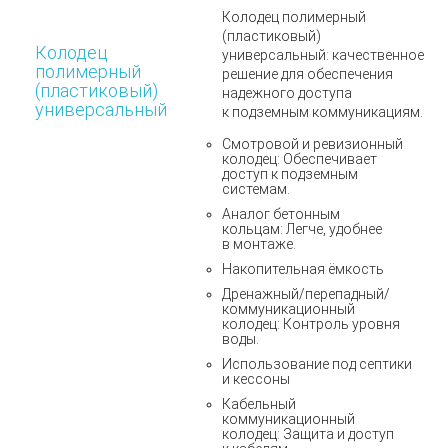
Колодец полимерный
(пластиковый)
Колодец
универсальный:
качественное
полимерный
решение для обеспечения
(пластиковый)
надежного доступа
универсальный
к подземным коммуникациям.
Смотровой и ревизионный
колодец: Обеспечивает
доступ к подземным
системам.
Аналог бетонным
кольцам: Легче, удобнее
в монтаже.
Накопительная ёмкость
Дренажный/перепадный/
коммуникационный
колодец: Контроль уровня
воды.
Использование под септики
и кессоны
Кабельный
коммуникационный
колодец: Защита и доступ