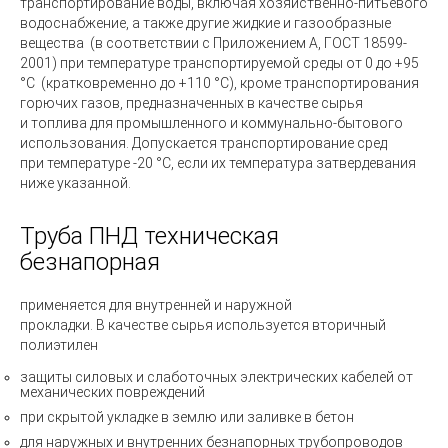
транспортирование воды, включая хозяйственно-питьевого
водоснабжение, а также другие жидкие и газообразные
вещества
(в
соответствии с Приложением А, ГОСТ 18599-
2001) при температуре транспортируемой среды от 0 до +95
°С
(кратковременно
до +110 °С), кроме транспортирования
горючих газов, предназначенных в качестве сырья
и топлива для промышленного и коммунально-бытового
использования. Допускается транспортирование сред
при температуре -20 °С, если их температура затвердевания
ниже указанной.
Труба ПНД техническая
безнапорная
применяется для внутренней и наружной
прокладки. В качестве сырья используется вторичный
полиэтилен
защиты силовых и слаботочных электрических кабелей от
механических повреждений
при скрытой укладке в землю или заливке в бетон
для наружных и внутренних безнапорных трубопроводов