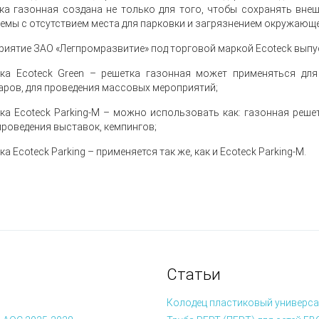
ка газонная создана не только для того, чтобы сохранять вне
емы с отсутствием места для парковки и загрязнением окружающе
риятие ЗАО «Легпромразвитие» под торговой маркой Ecoteck выпу
ка Ecoteck Green
– решетка газонная может применяться для
аров, для проведения массовых мероприятий;
ка Ecoteck Parking-M
– можно использовать как: газонная решет
проведения выставок, кемпингов;
ка Ecoteck Parking
– применяется так же, как и Ecoteck Parking-M.
Статьи
Колодец пластиковый универса