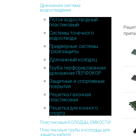
Дренажная система
водоотведения
Лоток водоотводный
пластиковый
Решет
Системы точечного
припа
водоотвода
Придверные системы
грязезащиты
Дренажный колодец
Труба перфорированная
дренажная ПЕРФОКОР
Защитные и спортивные
покрытия
Решетка газонная
пластиковая
Решетка для конного
спорта
Пластиковые КОЛОДЦЫ, ЕМКОСТИ
Пластиковые трубы и колодцы для
защиты кабеля