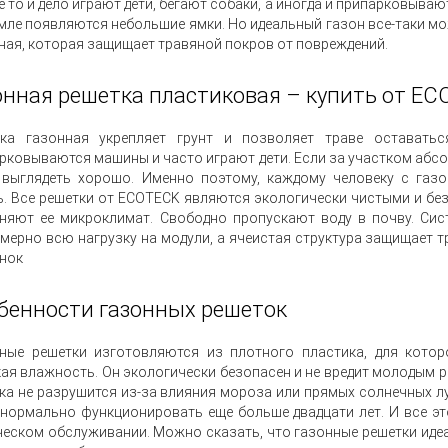
е то и дело играют дети, бегают собаки, а иногда и припарковыва
емле появляются небольшие ямки. Но идеальный газон все-таки мо
ная, которая защищает травяной покров от повреждений.
онная решетка пластиковая – купить от E
тка газонная укрепляет грунт и позволяет траве оставать
рковываются машины и часто играют дети. Если за участком абсол
 выглядеть хорошо. Именно поэтому, каждому человеку с газ
ь. Все решетки от ECOTECK являются экологически чистыми и б
няют ее микроклимат. Свободно пропускают воду в почву. Сис
мерно всю нагрузку на модули, а ячеистая структура защищает т
нок
бенности газонных решеток
ные решетки изготовляются из плотного пластика, для котор
ая влажность. Он экологически безопасен и не вредит молодым р
ка не разрушится из-за влияния мороза или прямых солнечных лу
 нормально функционировать еще больше двадцати лет. И все эт
ческом обслуживании. Можно сказать, что газонные решетки идеа