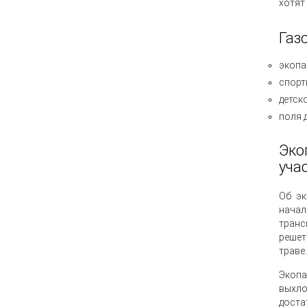
хотят
Газ
экопа
спорт
детск
поля 
Эко
уча
Об эк
начал
транс
решет
траве.
Экопа
выхло
доста