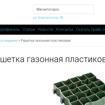
ул. Электросети, 38
ертификаты
Статьи
Новости
Контакты
Скачать прайс-л
оотведения
>
Решетка газонная пластиковая
шетка газонная пластико