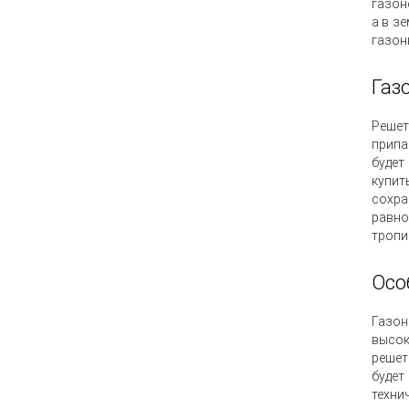
газон
а в з
газон
Газ
Реше
припа
будет
купит
сохра
равно
тропи
Осо
Газон
высок
решет
будет
техни