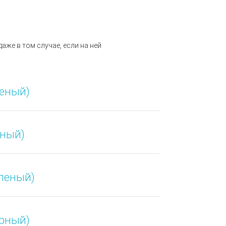
аже в том случае, если на ней
леный)
рный)
еленый)
ерный)