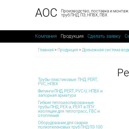
АОС
Производство, поставка и монтаж
труб ПНД, ПЭ, НПВХ, ПВХ
Компания
Продукция
Сделать заявку
С
Главная
>
Продукция
>
Дренажная система вод
Ре
Трубы пластиковые: ПНД, PERT,
PVC, НПВХ
Фитинги ПНД, PERT, PVC-U, НПВХ и
запорная арматура
Гибкие теплоизолированные
трубы ПНД, PEX-а, PERT в ППУ
изоляции для теплотрасс, ГВС и
отопления
Оборудование для сварки
полиэтиленовых труб ПНД ПЭ 100