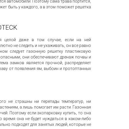
ются автомобили. Поэтому сама трава портится,
жет быть у каждого, а в этом поможет решетка
COTECK
ся целой даже в том случае, если на ней
ютно не следить и не ухаживать, он все равно
оном следует газонную решетку пластиковую
езопасными, они обеспечивают дренаж почвы и
тема замков является прочной, распределяет
раву от появления ям, выбоин и протоптанных
ого не страшны ни перепады температур, ни
астениям, а лишь помогает им расти. Газонная
чей. Поэтому если экопарковку купить, то она
о время она не будет нуждаться в каком-либо
льно подходят для занятых людей, которые не