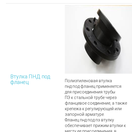
Втулка ПНД под
Полиэтиленовая втулка
фланец
пнд
под фланец применяется
для присоединения трубы
ПЭ к стальной трубе через
фланцевое соединение, а также
крепежа к регулирующей или
запорной арматуре.
Фланец пнд под пэ втулку
обеспечивает прижим втулки к
месту ее присоединения, в