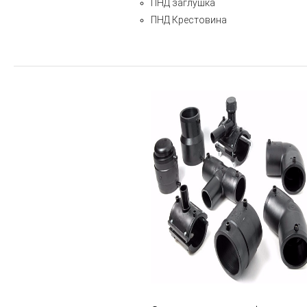
ПНД заглушка
ПНД Крестовина