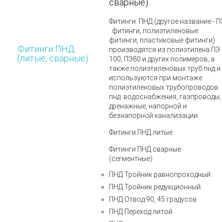
сварные)
Фитинги
ПНД
(другое название - П
фитинги, полиэтиленовые
фитинги, пластиковые фитинги)
Фитинги ПНД
производятся из полиэтилена ПЭ
(литые, сварные)
100, ПЭ80 и других полимеров, а
также полиэтиленовых труб пнд и
используются при монтаже
полиэтиленовых трубопроводов
пнд: водоснабжения, газпроводы,
дренажные, напорной и
безнапорной канализации.
Фитинги ПНД литые
Фитинги ПНД сварные
(сегментные)
ПНД Тройник равнопроходный
ПНД Тройник редукционный
ПНД Отвод 90, 45 градусов
ПНД Переход литой